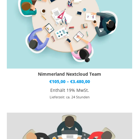
Nimmerland Nextcloud Team
Preisspanne:
€
105,00
–
€
3.480,00
€105,00
bis
Enthält 19% MwSt.
€3.480,00
Lieferzeit: ca. 24 Stunden
Dieses Produkt weist mehrere Varianten auf. Die Optionen können auf der Produktseite gewählt werden