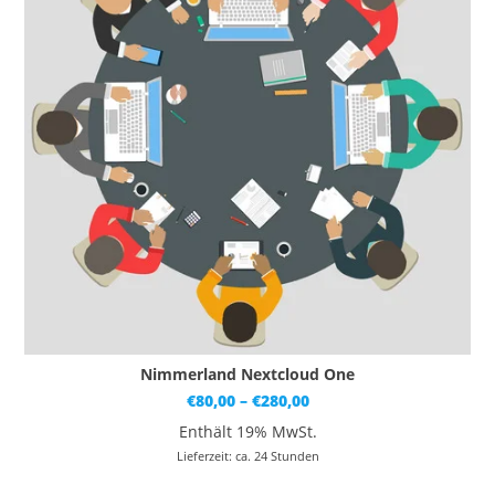
Nimmerland Nextcloud One
Preisspanne:
€
80,00
–
€
280,00
€80,00
bis
Enthält 19% MwSt.
€280,00
Lieferzeit: ca. 24 Stunden