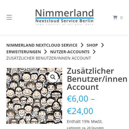
Springe
zum
Inhalt
0
NIMMERLAND NEXTCLOUD SERVICE
SHOP
ERWEITERUNGEN
NUTZER-ACCOUNTS
ZUSÄTZLICHER BENUTZER/INNEN ACCOUNT
Zusätzlicher
Benutzer/innen
Account
€
6,00
–
Preisspa
€
24,00
€6,00
Enthält 19% MwSt.
Lieferzeit: ca. 24 Stunden