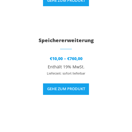
GEHE ZUM PRODUKT
Dieses Produkt weist mehrere Varianten auf. Die Optionen können auf der Produktseite gewählt werden
Speichererweiterung
Preisspanne:
€
10,00
–
€
760,00
€10,00
bis
Enthält 19% MwSt.
€760,00
Lieferzeit: sofort lieferbar
GEHE ZUM PRODUKT