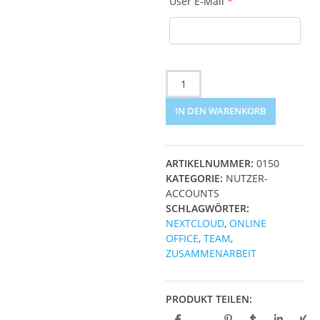
User E-Mail
*
Zusätzlicher
Benutzer/innen
Account
IN DEN WARENKORB
Menge
ARTIKELNUMMER:
0150
KATEGORIE:
NUTZER-
ACCOUNTS
SCHLAGWÖRTER:
NEXTCLOUD
,
ONLINE
OFFICE
,
TEAM
,
ZUSAMMENARBEIT
PRODUKT TEILEN: