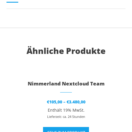
Ähnliche Produkte
Dieses Produkt weist mehrere Varianten auf. Die Optionen können auf der Produktseite gewählt werden
Nimmerland Nextcloud Team
Preisspanne:
€
105,00
–
€
3.480,00
€105,00
bis
Enthält 19% MwSt.
€3.480,00
Lieferzeit: ca. 24 Stunden