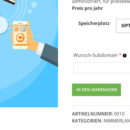
administriert, für preisbe
Preis pro Jahr
Speicherplatz
Wunsch-Subdomain
*
Nimmerland
IN DEN WARENKORB
Nextcloud
Space
[Digital]
ARTIKELNUMMER:
0010
Menge
KATEGORIEN:
NIMMERLAN