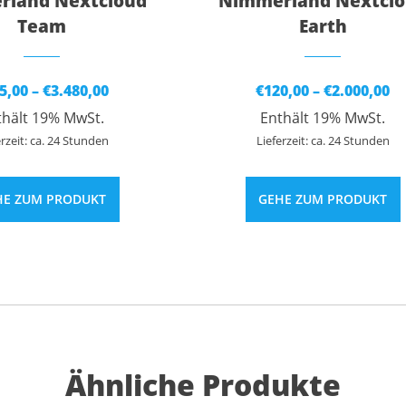
land Nextcloud
Nimmerland Nextcl
Team
Earth
Preisspanne:
Pr
5,00
–
€
3.480,00
€
120,00
–
€
2.000,00
€105,00
€1
thält 19% MwSt.
Enthält 19% MwSt.
bis
bi
€3.480,00
€2
erzeit: ca. 24 Stunden
Lieferzeit: ca. 24 Stunden
HE ZUM PRODUKT
GEHE ZUM PRODUKT
Ähnliche Produkte