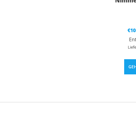
Nimmer
€
10
En
Lief
GE