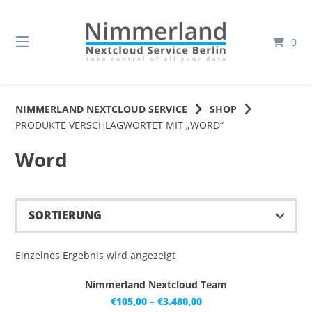
Springe
zum
Inhalt
0
NIMMERLAND NEXTCLOUD SERVICE
SHOP
PRODUKTE VERSCHLAGWORTET MIT „WORD“
Word
Einzelnes Ergebnis wird angezeigt
Dieses Produkt weist mehrere Varianten auf. Die Optionen können auf der Produktseite gewählt werden
Nimmerland Nextcloud Team
Preisspanne:
€
105,00
–
€
3.480,00
€105,00